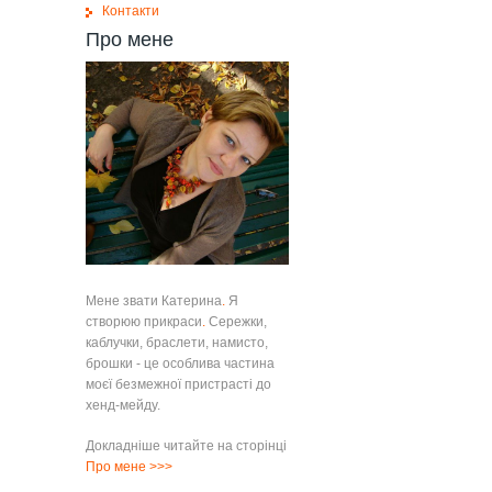
Контакти
Про мене
Мене звати Катерина
.
Я
створюю прикраси
.
Сережки,
каблучки, браслети, намисто,
брошки - це особлива частина
моєї безмежної пристрасті до
хенд-мейду.
Докладніше читайте на сторінці
Про мене
>>>