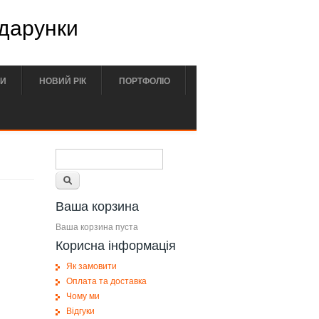
одарунки
РИ
НОВИЙ РІК
ПОРТФОЛІО
Форма поиска
Поиск
Ваша корзина
Ваша корзина пуста
Корисна інформація
Як замовити
Оплата та доставка
Чому ми
Відгуки