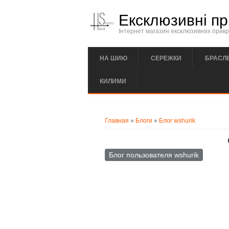
Перейти к основному содержанию
Ексклюзивні пр
Інтернет магазин ексклюзивних прикра
НА ШИЮ
СЕРЕЖКИ
БРАСЛ
КИЛИМИ
Вы здесь
Главная
»
Блоги
»
Блог wshurik
Блог пользователя wshurik