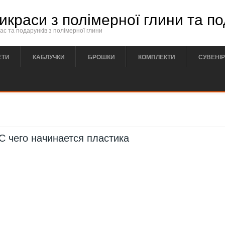
икраси з полімерної глини та п
с та подарунків з полімерної глини
ЕТИ
КАБЛУЧКИ
БРОШКИ
КОМПЛЕКТИ
СУВЕНІ
С чего начинается пластика