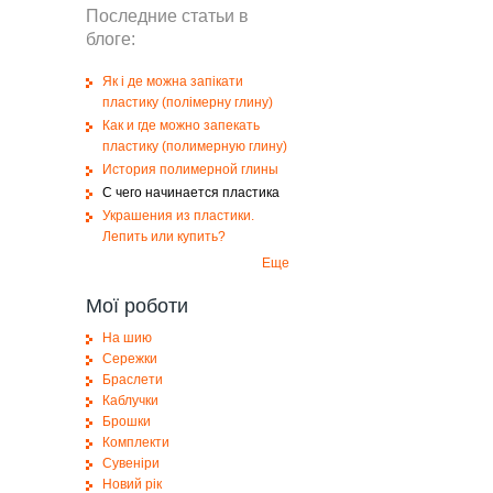
Последние статьи в
блоге:
Як і де можна запікати
пластику (полімерну глину)
Как и где можно запекать
пластику (полимерную глину)
История полимерной глины
С чего начинается пластика
Украшения из пластики.
Лепить или купить?
Еще
Мої роботи
На шию
Сережки
Браслети
Каблучки
Брошки
Комплекти
Сувеніри
Новий рік