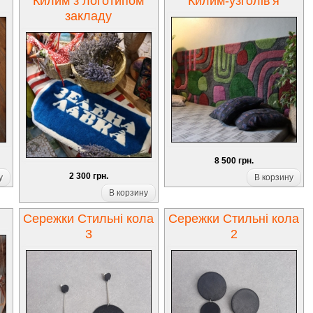
Килим з логотипом
Килим-узголів'я
закладу
8 500 грн.
2 300 грн.
у
В корзину
В корзину
Сережки Стильні кола
Сережки Стильні кола
3
2