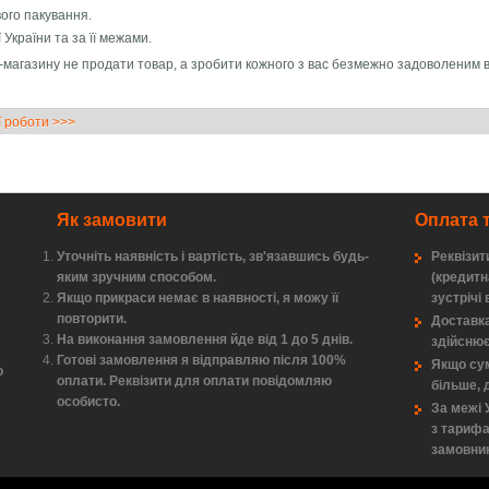
ого пакування.
 України та за її межами.
-магазину не продати товар, а зробити кожного з вас безмежно задоволеним в
ї роботи >>>
Як замовити
Оплата 
Уточніть наявність і вартість, зв'язавшись будь-
Реквізит
яким зручним способом.
(кредитн
Якщо прикраси немає в наявності, я можу її
зустрічі 
повторити.
Доставка
На виконання замовлення йде від 1 до 5 днів.
здійсню
Готові замовлення я відправляю після 100%
Якщо сум
о
оплати. Реквізити для оплати повідомляю
більше, 
особисто.
За межі 
з тариф
замовник