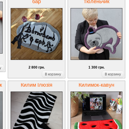
бар
Тюленьчик
2 800 грн.
1 300 грн.
у
В корзину
В корзину
к
Килим Ілюзія
Килимок-кавун