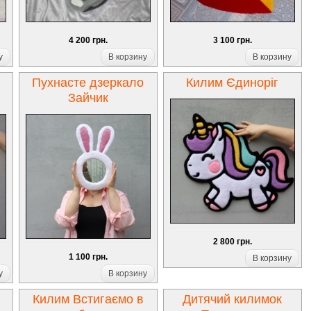
4 200 грн.
3 100 грн.
у
В корзину
В корзину
Пухнасте дзеркало
Килим Єдиноріг
Зайчик
2 800 грн.
1 100 грн.
В корзину
у
В корзину
Килим Встигаємо в
Дитячий килимок