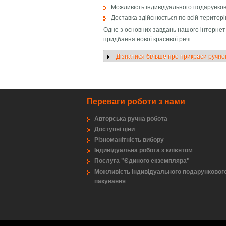
Можливість індивідуального подарунков
Доставка здійснюється по всій території
Одне з основних завдань нашого інтернет
придбання нової красивої речі.
Дізнатися більше про прикраси ручно
Показать
Переваги роботи з нами
Авторська ручна робота
Доступні ціни
Різноманітність вибору
Індивідуальна робота з клієнтом
Послуга "Єдиного екземпляра"
Можливість індивідуального подарунковог
пакування