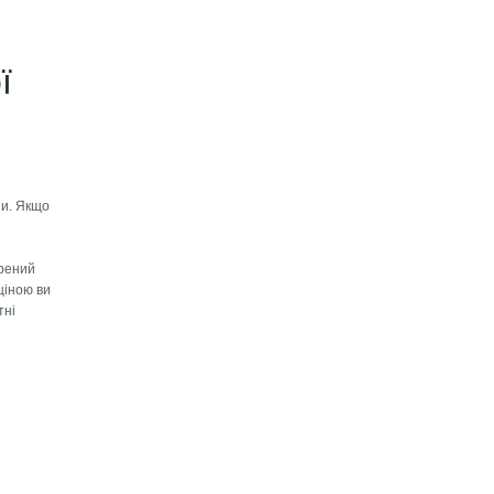
ї
ни. Якщо
орений
ціною ви
тні