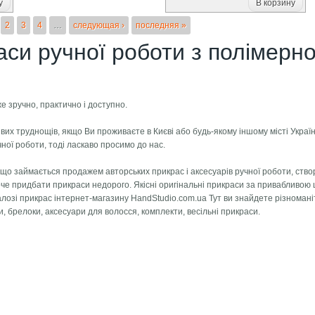
у
В корзину
2
3
4
…
следующая ›
последняя »
аси ручної роботи з полімерно
же зручно, практично і доступно.
вих труднощів, якщо Ви проживаєте в Києві або будь-якому іншому місті Украї
чної роботи, тоді ласкаво просимо до нас.
, що займається продажем авторських прикрас і аксесуарів ручної роботи, ств
хоче придбати прикраси недорого. Якісні оригінальні прикраси за привабливою 
талозі прикрас інтернет-магазину HandStudio.com.ua Тут ви знайдете різномані
и, брелоки, аксесуари для волосся, комплекти, весільні прикраси.