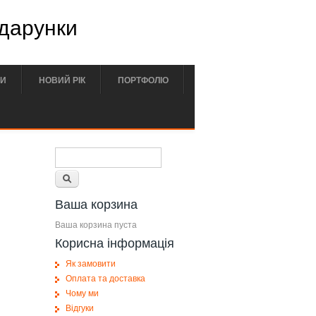
одарунки
РИ
НОВИЙ РІК
ПОРТФОЛІО
Форма поиска
Поиск
Ваша корзина
Ваша корзина пуста
Корисна інформація
Як замовити
Оплата та доставка
Чому ми
Відгуки