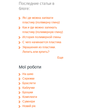
Последние статьи в
блоге:
Як і де можна запікати
пластику (полімерну глину)
Как и где можно запекать
пластику (полимерную глину)
История полимерной глины
С чего начинается пластика
Украшения из пластики.
Лепить или купить?
Еще
Мої роботи
На шию
Сережки
Браслети
Каблучки
Брошки
Комплекти
Сувеніри
Новий рік