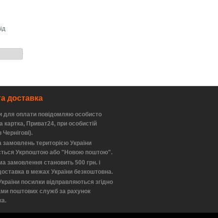
ід
та доставка
и для оплати повідомляю особисто
а картка, Приват24, при особистій
в Чернігові).
 замовлень територією України
ється Укрпоштою або "Новою поштою".
а замовлення становить 500 грн. і
доставка в межах України безкоштовна.
України посилки відправляються згідно
ами поштових служб за рахунок
а.