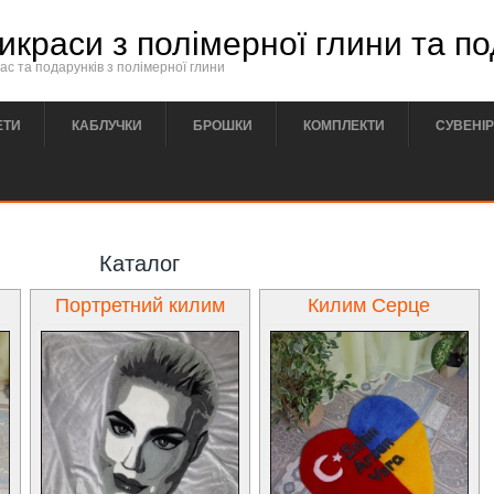
икраси з полімерної глини та п
с та подарунків з полімерної глини
ЕТИ
КАБЛУЧКИ
БРОШКИ
КОМПЛЕКТИ
СУВЕНІ
Каталог
Портретний килим
Килим Серце