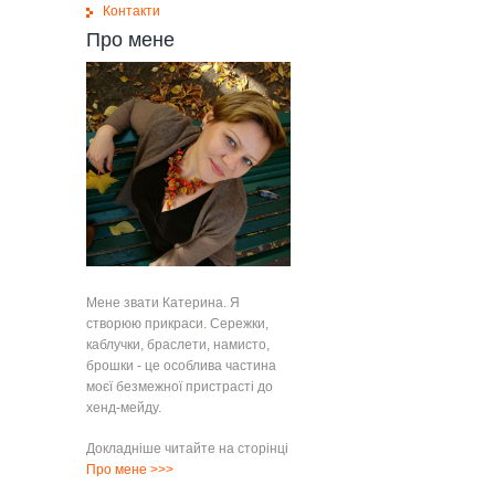
Контакти
Про мене
Мене звати Катерина
.
Я
створюю прикраси
.
Сережки,
каблучки, браслети, намисто,
брошки - це особлива частина
моєї безмежної пристрасті до
хенд-мейду.
Докладніше читайте на сторінці
Про мене
>>>