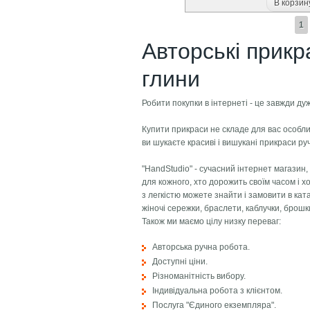
В корзин
Страницы
1
Авторські прикр
глини
Робити покупки в інтернеті - це завжди ду
Купити прикраси не складе для вас особли
ви шукаєте красиві і вишукані прикраси ру
"HandStudio" - сучасний інтернет магазин
для кожного, хто дорожить своїм часом і 
з легкістю можете знайти і замовити в ка
жіночі сережки, браслети, каблучки, брошк
Також ми маємо цілу низку переваг:
Авторська ручна робота.
Доступні ціни.
Різноманітність вибору.
Індивідуальна робота з клієнтом.
Послуга "Єдиного екземпляра".