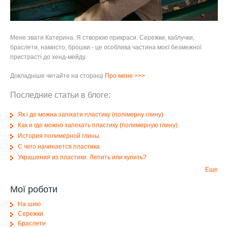
Мене звати Катерина
.
Я створюю прикраси
.
Сережки, каблучки,
браслети, намисто, брошки - це особлива частина моєї безмежної
пристрасті до хенд-мейду.
Докладніше читайте на сторінці
Про мене
>>>
Последние статьи в блоге:
Як і де можна запікати пластику (полімерну глину)
Как и где можно запекать пластику (полимерную глину)
История полимерной глины
С чего начинается пластика
Украшения из пластики. Лепить или купить?
Еще
Мої роботи
На шию
Сережки
Браслети