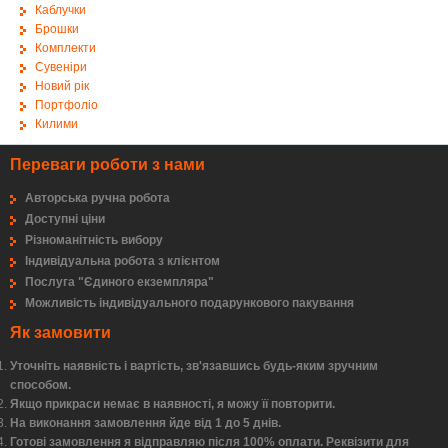
Каблучки
Брошки
Комплекти
Сувеніри
Новий рік
Портфоліо
Килими
Переваги роботи з нами
Авторська ручна робота
Доступні ціни
Різноманітність вибору
Індивідуальна робота з клієнтом
Послуга "Єдиного екземпляра"
Можливість індивідуального подарункового пакування
Як замовити
Уточніть наявність і вартість, зв'язавшись будь-яким зручним
способом.
Якщо прикраси немає в наявності, я можу її повторити.
На виконання замовлення йде від 1 до 5 днів.
Готові замовлення я відправляю після 100% оплати. Реквізити для