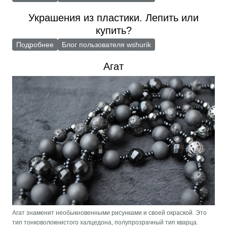
Украшения из пластики. Лепить или
купить?
Подробнее
о Украшения из пластики. Лепить или купить?
Блог пользователя wshurik
Агат
Агат знаменит необыкновенными рисунками и своей окраской. Это
тип тонковолокнистого халцедона, полупрозрачный тип кварца.