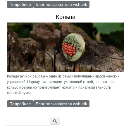
Подробнее
о Где хранить украшения?
Блог пользователя wshurik
Кольца
Кольцо ручной работы – одно из самых популярных видов женских
украшений. Наряду с маникюром, ухоженной кожей, элегантное
кольцо прекрасно подчеркивает красоту и привлекательность
женской ручки.
Подробнее
о Кольца
Блог пользователя wshurik
Форма поиска
Поиск