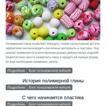
Полимерная глина позволяет передать тонкие скульптурные детали,
эффективно воспроизводить различные материалы и текстуры. Она
широко применяется в изготовлении разных декоративных изделий.
Недостаточно просто размягчить глину и придать ей нужную форму,
ее еще необходимо правильно запечь.
Подробнее
о Как и где можно запекать пластику (полимерную
Блог пользователя wshurik
глину)
История полимерной глины
Подробнее
о История полимерной глины
Блог пользователя wshurik
С чего начинается пластика
Подробнее
о С чего начинается пластика
Блог пользователя wshurik