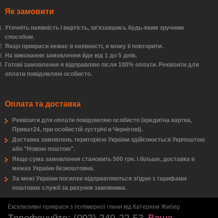
Як замовити
Уточніть наявність і вартість, зв'язавшись будь-яким зручним
способом.
Якщо прикраси немає в наявності, я можу її повторити.
На виконання замовлення йде від 1 до 5 днів.
Готові замовлення я відправляю після 100% оплати. Реквізити для
оплати повідомляю особисто.
Оплата та доставка
Реквізити для оплати повідомляю особисто (кредитна картка,
Приват24, при особистій зустрічі в Чернігові).
Доставка замовлень територією України здійснюється Укрпоштою
або "Новою поштою".
Якщо сума замовлення становить 500 грн. і більше, доставка в
межах України безкоштовна.
За межі України посилки відправляються згідно з тарифами
поштових служб за рахунок замовника.
Ексклюзивні прикраси з полімерної глини від Катерини Жибер
Телефонуйте:
(093) 349-22-53
Ваша