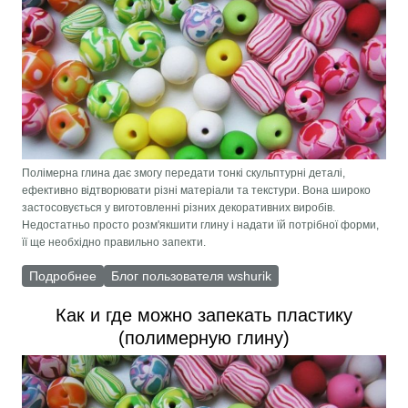
Полімерна глина дає змогу передати тонкі скульптурні деталі,
ефективно відтворювати різні матеріали та текстури. Вона широко
застосовується у виготовленні різних декоративних виробів.
Недостатньо просто розм'якшити глину і надати їй потрібної форми,
її ще необхідно правильно запекти.
Подробнее
о Як і де можна запікати пластику (полімерну
Блог пользователя wshurik
глину)
Как и где можно запекать пластику
(полимерную глину)