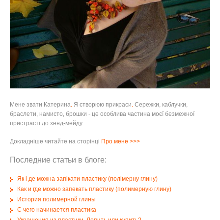
Мене звати Катерина
.
Я створюю прикраси
.
Сережки, каблучки,
браслети, намисто, брошки - це особлива частина моєї безмежної
пристрасті до хенд-мейду.
Докладніше читайте на сторінці
Про мене
>>>
Последние статьи в блоге:
Як і де можна запікати пластику (полімерну глину)
Как и где можно запекать пластику (полимерную глину)
История полимерной глины
С чего начинается пластика