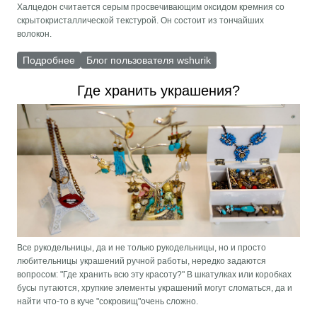
Халцедон считается серым просвечивающим оксидом кремния со
скрытокристаллической текстурой. Он состоит из тончайших
волокон.
Подробнее
о Агат
Блог пользователя wshurik
Где хранить украшения?
Все рукодельницы, да и не только рукодельницы, но и просто
любительницы украшений ручной работы, нередко задаются
вопросом: "Где хранить всю эту красоту?" В шкатулках или коробках
бусы путаются, хрупкие элементы украшений могут сломаться, да и
найти что-то в куче "сокровищ"очень сложно.