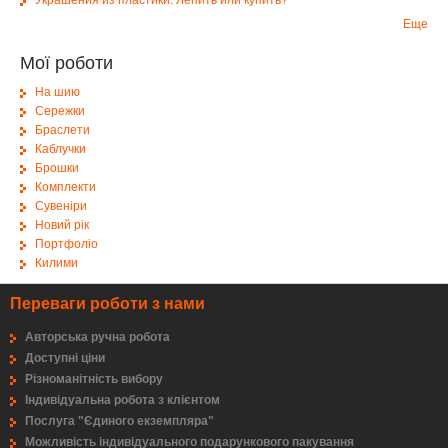
Украшения из пластики. Лепить или купить?
Еще
Мої роботи
На шию
Сережки
Браслети
Каблучки
Брошки
Комплекти
Сувеніри
Новий рік
Портфоліо
Килими
Переваги роботи з нами
Авторська ручна робота
Доступні ціни
Різноманітність вибору
Індивідуальна робота з клієнтом
Послуга "Єдиного екземпляра"
Можливість індивідуального подарункового пакування