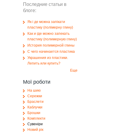
Последние статьи в
блоге:
Як і де можна запікати
пластику (полімерну глину)
Как и где можно запекать
пластику (полимерную глину)
История полимерной глины
С чего начинается пластика
Украшения из пластики.
Лепить или купить?
Еще
Мої роботи
На шию
Сережки
Браслети
Каблучки
Брошки
Комплекти
Сувеніри
Новий рік