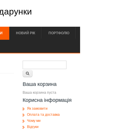
одарунки
РИ
НОВИЙ РІК
ПОРТФОЛІО
Форма поиска
Поиск
Ваша корзина
Ваша корзина пуста
Корисна інформація
Як замовити
Оплата та доставка
Чому ми
Відгуки