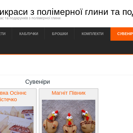
икраси з полімерної глини та п
с та подарунків з полімерної глини
ЕТИ
КАБЛУЧКИ
БРОШКИ
КОМПЛЕКТИ
СУВЕНІ
Сувеніри
івка Осіннє
Магніт Півник
істечко