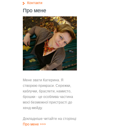
Контакти
Про мене
Мене звати Катерина
.
Я
створюю прикраси
.
Сережки,
каблучки, браслети, намисто,
брошки - це особлива частина
моєї безмежної пристрасті до
хенд-мейду.
Докладніше читайте на сторінці
Про мене
>>>