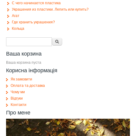
С чего начинается пластика
Украшения из пластики. Лепить или купить?
Агат
Где хранить украшения?
Кольца
Форма поиска
Поиск
Ваша корзина
Ваша корзина пуста
Корисна інформація
Як замовити
Оплата та доставка
Чому ми
Відгуки
Контакти
Про мене