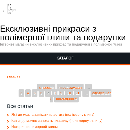
Перейти к основному содержанию
Ексклюзивні прикраси з
полімерної глини та подарунки
Інтернет магазин ексклюзивних прикрас та подарунків з полімерної глини
КАТАЛОГ
Вы здесь
Главная
Страницы
« первая
‹ предыдущая
…
3
4
5
6
7
8
9
10
11
…
следующая
›
последняя »
Все статьи
Як і де можна запікати пластику (полімерну глину)
Как и где можно запекать пластику (полимерную глину)
История полимерной глины