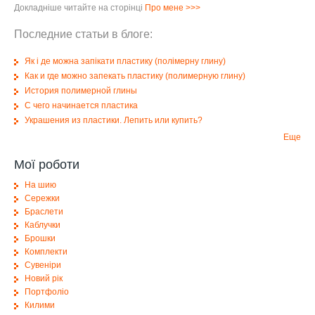
Докладніше читайте на сторінці
Про мене
>>>
Последние статьи в блоге:
Як і де можна запікати пластику (полімерну глину)
Как и где можно запекать пластику (полимерную глину)
История полимерной глины
С чего начинается пластика
Украшения из пластики. Лепить или купить?
Еще
Мої роботи
На шию
Сережки
Браслети
Каблучки
Брошки
Комплекти
Сувеніри
Новий рік
Портфоліо
Килими