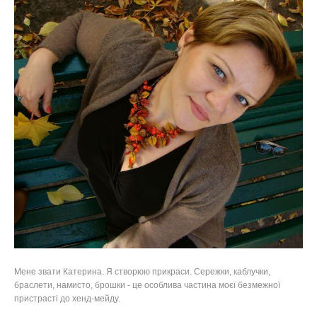
Мене звати Катерина
.
Я створюю прикраси
.
Сережки, каблучки,
браслети, намисто, брошки - це особлива частина моєї безмежної
пристрасті до хенд-мейду.