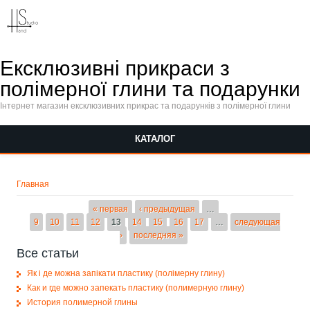
Перейти к основному содержанию
Ексклюзивні прикраси з
полімерної глини та подарунки
Інтернет магазин ексклюзивних прикрас та подарунків з полімерної глини
КАТАЛОГ
Вы здесь
Главная
Страницы
« первая
‹ предыдущая
…
9
10
11
12
13
14
15
16
17
…
следующая
›
последняя »
Все статьи
Як і де можна запікати пластику (полімерну глину)
Как и где можно запекать пластику (полимерную глину)
История полимерной глины