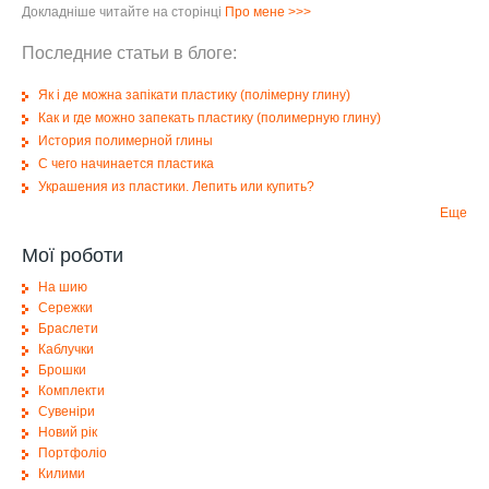
Докладніше читайте на сторінці
Про мене
>>>
Последние статьи в блоге:
Як і де можна запікати пластику (полімерну глину)
Как и где можно запекать пластику (полимерную глину)
История полимерной глины
С чего начинается пластика
Украшения из пластики. Лепить или купить?
Еще
Мої роботи
На шию
Сережки
Браслети
Каблучки
Брошки
Комплекти
Сувеніри
Новий рік
Портфоліо
Килими