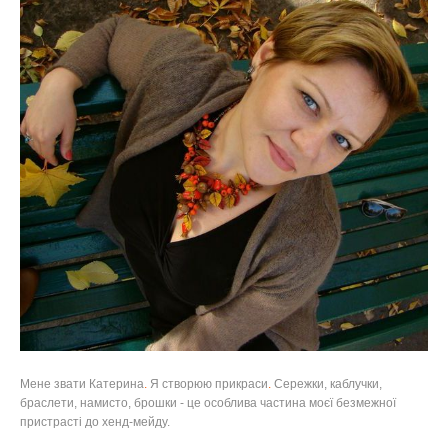
Мене звати Катерина
.
Я створюю прикраси
.
Сережки, каблучки,
браслети, намисто, брошки - це особлива частина моєї безмежної
пристрасті до хенд-мейду.