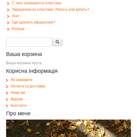
С чего начинается пластика
Украшения из пластики. Лепить или купить?
Агат
Где хранить украшения?
Кольца
Форма поиска
Поиск
Ваша корзина
Ваша корзина пуста
Корисна інформація
Як замовити
Оплата та доставка
Чому ми
Відгуки
Контакти
Про мене