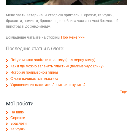
Мене звати Катерина
.
Я створюю прикраси
.
Сережки, каблучки,
браслети, намисто, брошки - це особлива частина моєї безмежної
пристрасті до хенд-мейду.
Докладніше читайте на сторінці
Про мене
>>>
Последние статьи в блоге:
Як і де можна запікати пластику (полімерну глину)
Как и где можно запекать пластику (полимерную глину)
История полимерной глины
С чего начинается пластика
Украшения из пластики. Лепить или купить?
Еще
Мої роботи
На шию
Сережки
Браслети
Каблучки