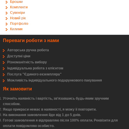
Брошки
Комплекти
Сувеніри
Новий рік
Портфоліо
Килими
Переваги роботи з нами
Авторська ручна робота
Доступні ціни
Різноманітність вибору
Індивідуальна робота з клієнтом
Послуга "Єдиного екземпляра"
Можливість індивідуального подарункового пакування
Як замовити
Уточніть наявність і вартість, зв'язавшись будь-яким зручним
способом.
Якщо прикраси немає в наявності, я можу її повторити.
На виконання замовлення йде від 1 до 5 днів.
Готові замовлення я відправляю після 100% оплати. Реквізити для
оплати повідомляю особисто.