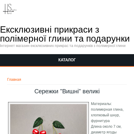
Перейти к основному содержанию
Ексклюзивні прикраси з
полімерної глини та подарунки
Інтернет магазин ексклюзивних прикрас та подарунків з полімерної глини
КАТАЛОГ
Вы здесь
Главная
Сережки "Вишні" великі
Материалы:
полимерная глина,
хлопковый шнур,
фурнитура
Длина около 7 см,
диаметр ягоды