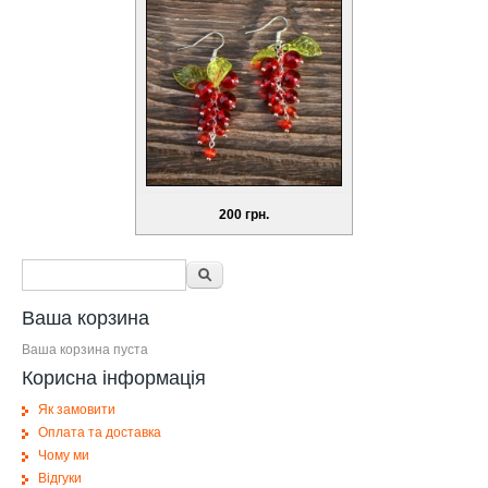
200 грн.
Форма поиска
Поиск
Ваша корзина
Ваша корзина пуста
Корисна інформація
Як замовити
Оплата та доставка
Чому ми
Відгуки