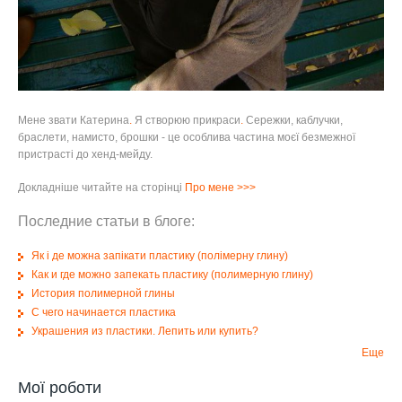
Мене звати Катерина
.
Я створюю прикраси
.
Сережки, каблучки,
браслети, намисто, брошки - це особлива частина моєї безмежної
пристрасті до хенд-мейду.
Докладніше читайте на сторінці
Про мене
>>>
Последние статьи в блоге:
Як і де можна запікати пластику (полімерну глину)
Как и где можно запекать пластику (полимерную глину)
История полимерной глины
С чего начинается пластика
Украшения из пластики. Лепить или купить?
Еще
Мої роботи