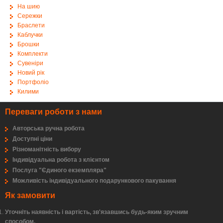
На шию
Сережки
Браслети
Каблучки
Брошки
Комплекти
Сувеніри
Новий рік
Портфоліо
Килими
Переваги роботи з нами
Авторська ручна робота
Доступні ціни
Різноманітність вибору
Індивідуальна робота з клієнтом
Послуга "Єдиного екземпляра"
Можливість індивідуального подарункового пакування
Як замовити
Уточніть наявність і вартість, зв'язавшись будь-яким зручним
способом.