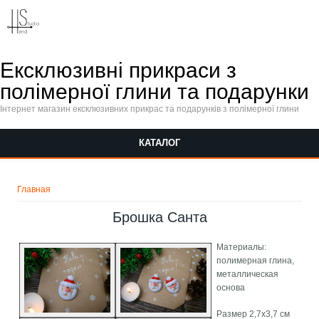
Перейти к основному содержанию
Ексклюзивні прикраси з
полімерної глини та подарунки
Інтернет магазин ексклюзивних прикрас та подарунків з полімерної глини
КАТАЛОГ
Вы здесь
Главная
Брошка Санта
Материалы:
полимерная глина,
металлическая
основа
Размер 2,7х3,7 см