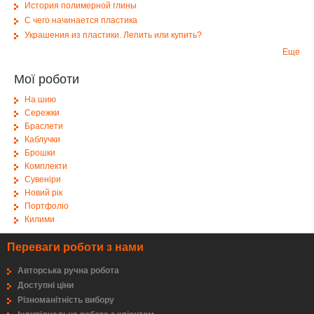
История полимерной глины
С чего начинается пластика
Украшения из пластики. Лепить или купить?
Еще
Мої роботи
На шию
Сережки
Браслети
Каблучки
Брошки
Комплекти
Сувеніри
Новий рік
Портфоліо
Килими
Переваги роботи з нами
Авторська ручна робота
Доступні ціни
Різноманітність вибору