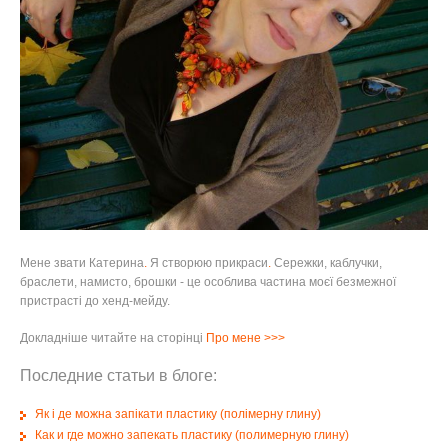
Мене звати Катерина
.
Я створюю прикраси
.
Сережки, каблучки,
браслети, намисто, брошки - це особлива частина моєї безмежної
пристрасті до хенд-мейду.
Докладніше читайте на сторінці
Про мене
>>>
Последние статьи в блоге:
Як і де можна запікати пластику (полімерну глину)
Как и где можно запекать пластику (полимерную глину)