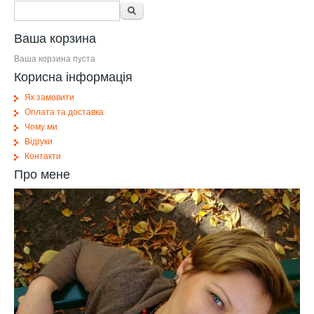
Форма поиска
Поиск
Ваша корзина
Ваша корзина пуста
Корисна інформація
Як замовити
Оплата та доставка
Чому ми
Відгуки
Контакти
Про мене