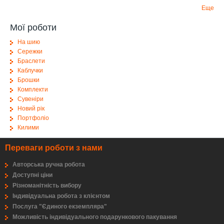
Еще
Мої роботи
На шию
Сережки
Браслети
Каблучки
Брошки
Комплекти
Сувеніри
Новий рік
Портфоліо
Килими
Переваги роботи з нами
Авторська ручна робота
Доступні ціни
Різноманітність вибору
Індивідуальна робота з клієнтом
Послуга "Єдиного екземпляра"
Можливість індивідуального подарункового пакування