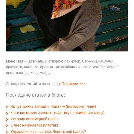
Мене звати Катерина
.
Я створюю прикраси
.
Сережки, каблучки,
браслети, намисто, брошки - це особлива частина моєї безмежної
пристрасті до хенд-мейду.
Докладніше читайте на сторінці
Про мене
>>>
Последние статьи в блоге:
Як і де можна запікати пластику (полімерну глину)
Как и где можно запекать пластику (полимерную глину)
История полимерной глины
С чего начинается пластика
Украшения из пластики. Лепить или купить?