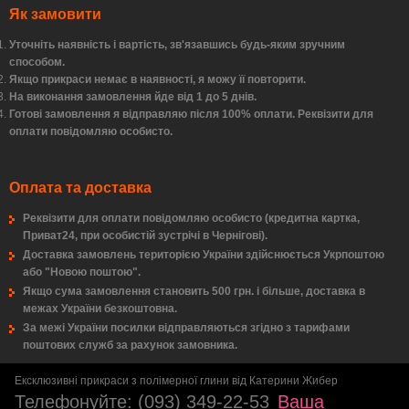
Як замовити
Уточніть наявність і вартість, зв'язавшись будь-яким зручним
способом.
Якщо прикраси немає в наявності, я можу її повторити.
На виконання замовлення йде від 1 до 5 днів.
Готові замовлення я відправляю після 100% оплати. Реквізити для
оплати повідомляю особисто.
Оплата та доставка
Реквізити для оплати повідомляю особисто (кредитна картка,
Приват24, при особистій зустрічі в Чернігові).
Доставка замовлень територією України здійснюється Укрпоштою
або "Новою поштою".
Якщо сума замовлення становить 500 грн. і більше, доставка в
межах України безкоштовна.
За межі України посилки відправляються згідно з тарифами
поштових служб за рахунок замовника.
Ексклюзивні прикраси з полімерної глини від Катерини Жибер
Телефонуйте:
(093) 349-22-53
Ваша