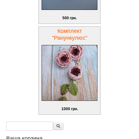
500 грн.
Комплект
"Ранункулюс"
1000 грн.
Форма поиска
Поиск
Ваша корзина