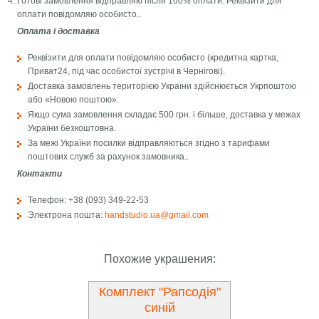
Готові замовлення відправляю після 100% оплати. Реквізити для
оплати повідомляю особисто..
Оплата і доставка
Реквізити для оплати повідомляю особисто (кредитна картка,
Приват24, під час особистої зустрічі в Чернігові).
Доставка замовлень територією України здійснюється Укрпоштою
або «Новою поштою».
Якщо сума замовлення складає 500 грн. і більше, доставка у межах
України безкоштовна.
За межі України посилки відправляються згідно з тарифами
поштових служб за рахунок замовника..
Контакти
Телефон: +38 (093) 349-22-53
Электрона пошта:
handstudio.ua@gmail.com
Похожие украшения:
Комплект "Рапсодія"
синій