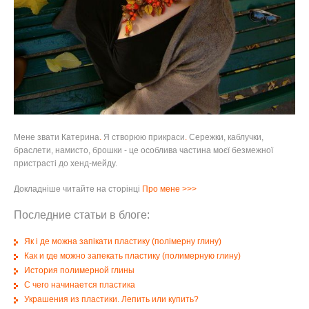
Мене звати Катерина
.
Я створюю прикраси
.
Сережки, каблучки,
браслети, намисто, брошки - це особлива частина моєї безмежної
пристрасті до хенд-мейду.
Докладніше читайте на сторінці
Про мене
>>>
Последние статьи в блоге:
Як і де можна запікати пластику (полімерну глину)
Как и где можно запекать пластику (полимерную глину)
История полимерной глины
С чего начинается пластика
Украшения из пластики. Лепить или купить?