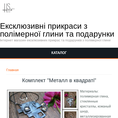
Перейти к основному содержанию
Ексклюзивні прикраси з
полімерної глини та подарунки
Інтернет магазин ексклюзивних прикрас та подарунків з полімерної глини
КАТАЛОГ
Вы здесь
Главная
Комплект "Металл в квадраті"
Материалы:
полимерная глина,
стеклянные
кристаллы, кожаный
шнур,
металлизированная