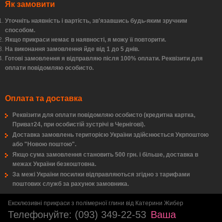
Як замовити
Уточніть наявність і вартість, зв'язавшись будь-яким зручним
способом.
Якщо прикраси немає в наявності, я можу її повторити.
На виконання замовлення йде від 1 до 5 днів.
Готові замовлення я відправляю після 100% оплати. Реквізити для
оплати повідомляю особисто.
Оплата та доставка
Реквізити для оплати повідомляю особисто (кредитна картка,
Приват24, при особистій зустрічі в Чернігові).
Доставка замовлень територією України здійснюється Укрпоштою
або "Новою поштою".
Якщо сума замовлення становить 500 грн. і більше, доставка в
межах України безкоштовна.
За межі України посилки відправляються згідно з тарифами
поштових служб за рахунок замовника.
Ексклюзивні прикраси з полімерної глини від Катерини Жибер
Телефонуйте:
(093) 349-22-53
Ваша