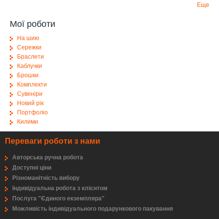
Еще
Мої роботи
На шию
Сережки
Браслети
Каблучки
Брошки
Комплекти
Сувеніри
Новий рік
Портфоліо
Килими
Переваги роботи з нами
Авторська ручна робота
Доступні ціни
Різноманітність вибору
Індивідуальна робота з клієнтом
Послуга "Єдиного екземпляра"
Можливість індивідуального подарункового пакування