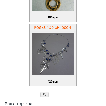
750 грн.
Кольє "Срібні роси"
420 грн.
Форма поиска
Поиск
Ваша корзина