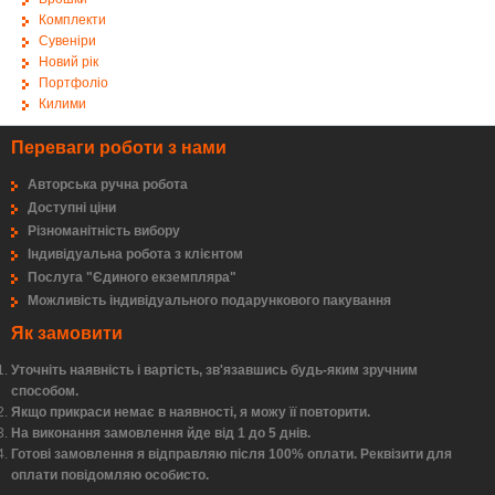
Комплекти
Сувеніри
Новий рік
Портфоліо
Килими
Переваги роботи з нами
Авторська ручна робота
Доступні ціни
Різноманітність вибору
Індивідуальна робота з клієнтом
Послуга "Єдиного екземпляра"
Можливість індивідуального подарункового пакування
Як замовити
Уточніть наявність і вартість, зв'язавшись будь-яким зручним
способом.
Якщо прикраси немає в наявності, я можу її повторити.
На виконання замовлення йде від 1 до 5 днів.
Готові замовлення я відправляю після 100% оплати. Реквізити для
оплати повідомляю особисто.