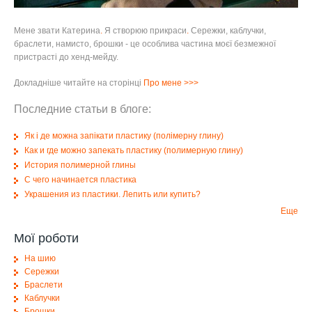
Мене звати Катерина
.
Я створюю прикраси
.
Сережки, каблучки,
браслети, намисто, брошки - це особлива частина моєї безмежної
пристрасті до хенд-мейду.
Докладніше читайте на сторінці
Про мене
>>>
Последние статьи в блоге:
Як і де можна запікати пластику (полімерну глину)
Как и где можно запекать пластику (полимерную глину)
История полимерной глины
С чего начинается пластика
Украшения из пластики. Лепить или купить?
Еще
Мої роботи
На шию
Сережки
Браслети
Каблучки
Брошки