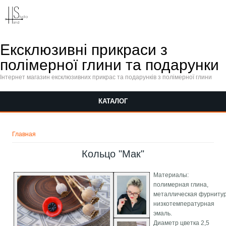
Перейти к основному содержанию
Ексклюзивні прикраси з
полімерної глини та подарунки
Інтернет магазин ексклюзивних прикрас та подарунків з полімерної глини
КАТАЛОГ
Вы здесь
Главная
Кольцо "Мак"
Материалы:
полимерная глина,
металлическая фурнитур
низкотемпературная
эмаль.
Диаметр цветка 2,5