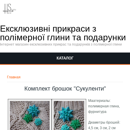
Перейти к основному содержанию
Ексклюзивні прикраси з
полімерної глини та подарунки
Інтернет магазин ексклюзивних прикрас та подарунків з полімерної глини
КАТАЛОГ
Вы здесь
Главная
Комплект брошок "Сукуленти"
Маатериалы:
полимерная глина,
фурнитура
Диаметры брошей:
4,5 см, 3 см, 2 см