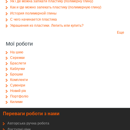
Як і де можна запікати пластику (полімерну глину)
Как и где можно запекать пластику (полимерную глину)
История полимерной глины
С чего начинается пластика
Украшения из пластики. Лепить или купить?
Еще
Мої роботи
На шию
Сережки
Браслети
Каблучки
Брошки
Комплекти
Сувеніри
Новий рік
Портфоліо
Килими
Переваги роботи з нами
Авторська ручна робота
Доступні ціни