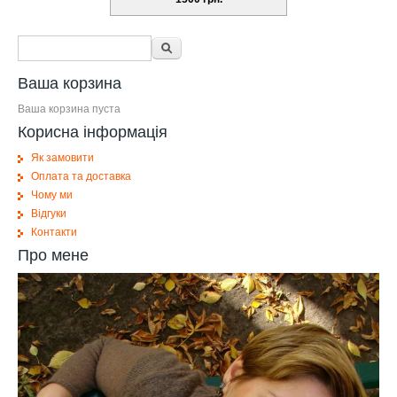
Форма поиска
Поиск
Ваша корзина
Ваша корзина пуста
Корисна інформація
Як замовити
Оплата та доставка
Чому ми
Відгуки
Контакти
Про мене