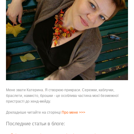
Мене звати Катерина
.
Я створюю прикраси
.
Сережки, каблучки,
браслети, намисто, брошки - це особлива частина моєї безмежної
пристрасті до хенд-мейду.
Докладніше читайте на сторінці
Про мене
>>>
Последние статьи в блоге: