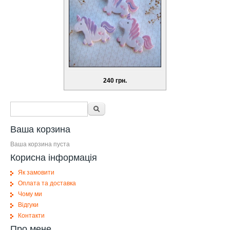
240 грн.
Форма поиска
Поиск
Ваша корзина
Ваша корзина пуста
Корисна інформація
Як замовити
Оплата та доставка
Чому ми
Відгуки
Контакти
Про мене