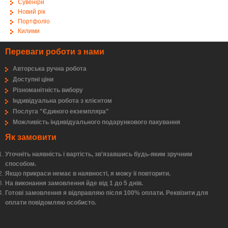
Сувеніри
Новий рік
Портфоліо
Килими
Переваги роботи з нами
Авторська ручна робота
Доступні ціни
Різноманітність вибору
Індивідуальна робота з клієнтом
Послуга "Єдиного екземпляра"
Можливість індивідуального подарункового пакування
Як замовити
Уточніть наявність і вартість, зв'язавшись будь-яким зручним
способом.
Якщо прикраси немає в наявності, я можу її повторити.
На виконання замовлення йде від 1 до 5 днів.
Готові замовлення я відправляю після 100% оплати. Реквізити для
оплати повідомляю особисто.