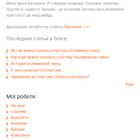
Мене звати Катерина
.
Я створюю прикраси
.
Сережки, каблучки,
браслети, намисто, брошки - це особлива частина моєї безмежної
пристрасті до хенд-мейду.
Докладніше читайте на сторінці
Про мене
>>>
Последние статьи в блоге:
Як і де можна запікати пластику (полімерну глину)
Как и где можно запекать пластику (полимерную глину)
История полимерной глины
С чего начинается пластика
Украшения из пластики. Лепить или купить?
Еще
Мої роботи
На шию
Сережки
Браслети
Каблучки
Брошки
Комплекти