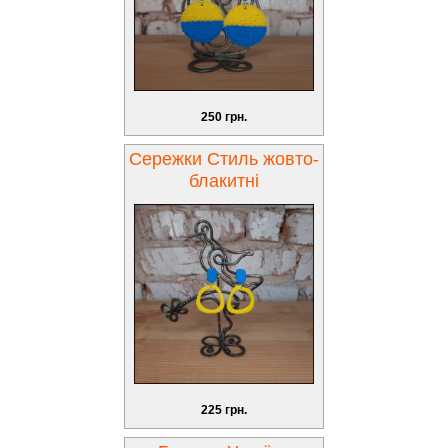
250 грн.
Сережки Стиль жовто-
блакитні
225 грн.