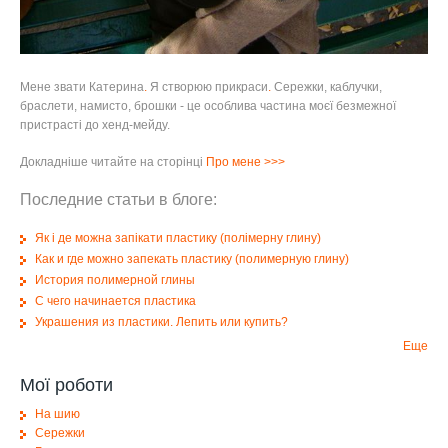
Мене звати Катерина
.
Я створюю прикраси
.
Сережки, каблучки,
браслети, намисто, брошки - це особлива частина моєї безмежної
пристрасті до хенд-мейду.
Докладніше читайте на сторінці
Про мене
>>>
Последние статьи в блоге:
Як і де можна запікати пластику (полімерну глину)
Как и где можно запекать пластику (полимерную глину)
История полимерной глины
С чего начинается пластика
Украшения из пластики. Лепить или купить?
Еще
Мої роботи
На шию
Сережки