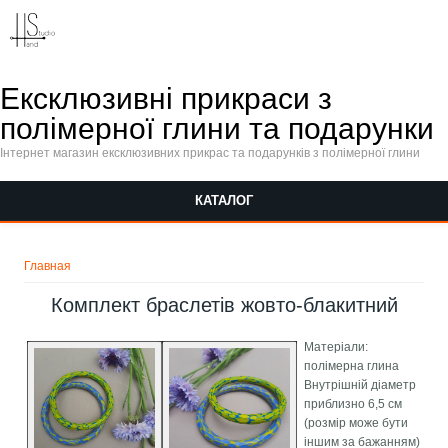
Перейти к основному содержанию
Ексклюзивні прикраси з
полімерної глини та подарунки
Інтернет магазин ексклюзивних прикрас та подарунків з полімерної глини
КАТАЛОГ
Вы здесь
Главная
Комплект браслетів жовто-блакитний
Матеріали:
полімерна глина
Внутрішній діаметр
приблизно 6,5 см
(розмір може бути
іншим за бажанням)