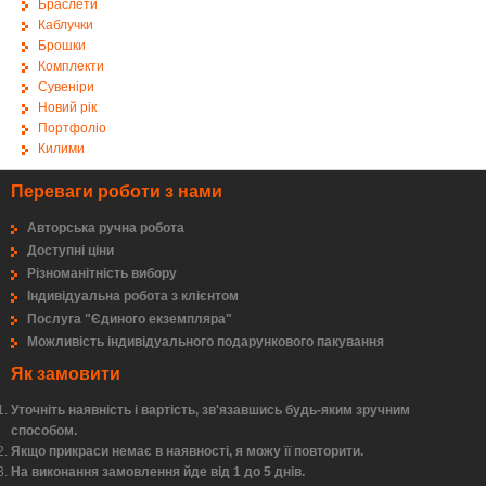
Браслети
Каблучки
Брошки
Комплекти
Сувеніри
Новий рік
Портфоліо
Килими
Переваги роботи з нами
Авторська ручна робота
Доступні ціни
Різноманітність вибору
Індивідуальна робота з клієнтом
Послуга "Єдиного екземпляра"
Можливість індивідуального подарункового пакування
Як замовити
Уточніть наявність і вартість, зв'язавшись будь-яким зручним
способом.
Якщо прикраси немає в наявності, я можу її повторити.
На виконання замовлення йде від 1 до 5 днів.