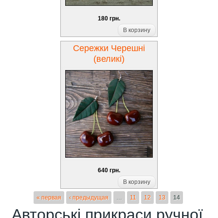
180 грн.
В корзину
Сережки Черешні
(великі)
640 грн.
В корзину
Страницы
« первая
‹ предыдущая
…
11
12
13
14
Авторські прикраси ручної