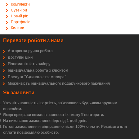
Комплекти
Сувеніри
Новий рік
Портфоліо
Килими
Переваги роботи з нами
Авторська ручна робота
Доступні ціни
Різноманітність вибору
Індивідуальна робота з клієнтом
Послуга "Єдиного екземпляра"
Можливість індивідуального подарункового пакування
Як замовити
Уточніть наявність і вартість, зв'язавшись будь-яким зручним
способом.
Якщо прикраси немає в наявності, я можу її повторити.
На виконання замовлення йде від 1 до 5 днів.
Готові замовлення я відправляю після 100% оплати. Реквізити для
оплати повідомляю особисто.