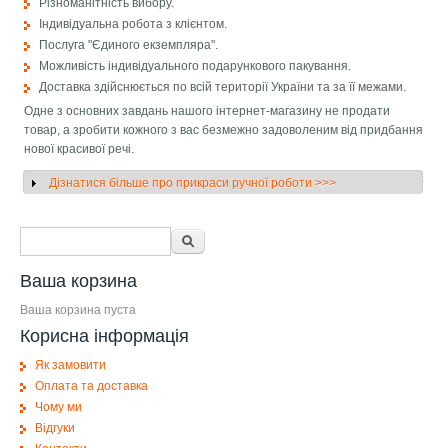
Різноманітність вибору.
Індивідуальна робота з клієнтом.
Послуга "Єдиного екземпляра".
Можливість індивідуального подарункового пакування.
Доставка здійснюється по всій території України та за її межами.
Одне з основних завдань нашого інтернет-магазину не продати
товар, а зробити кожного з вас безмежно задоволеним від придбання
нової красивої речі.
Дізнатися більше про прикраси ручної роботи >>>
Показать
Форма поиска
Поиск
Ваша корзина
Ваша корзина пуста
Корисна інформація
Як замовити
Оплата та доставка
Чому ми
Відгуки