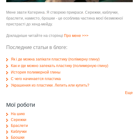
Мене звати Катерина
.
Я створюю прикраси
.
Сережки, каблучки,
браслети, намисто, брошки - це особлива частина моєї безмежної
пристрасті до хенд-мейду.
Докладніше читайте на сторінці
Про мене
>>>
Последние статьи в блоге:
Як і де можна запікати пластику (полімерну глину)
Как и где можно запекать пластику (полимерную глину)
История полимерной глины
С чего начинается пластика
Украшения из пластики. Лепить или купить?
Еще
Мої роботи
На шию
Сережки
Браслети
Каблучки
Брошки