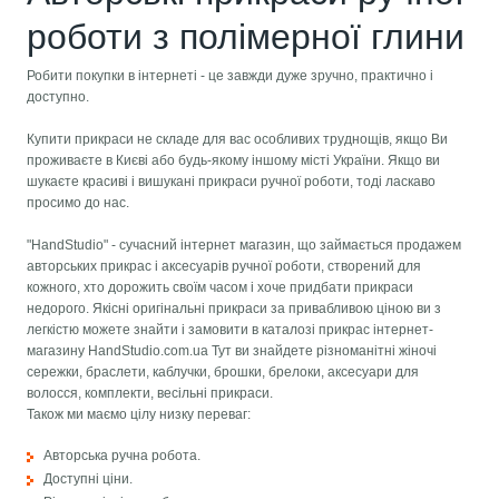
роботи з полімерної глини
Робити покупки в інтернеті - це завжди дуже зручно, практично і
доступно.
Купити прикраси не складе для вас особливих труднощів, якщо Ви
проживаєте в Києві або будь-якому іншому місті України. Якщо ви
шукаєте красиві і вишукані прикраси ручної роботи, тоді ласкаво
просимо до нас.
"HandStudio" - сучасний інтернет магазин, що займається продажем
авторських прикрас і аксесуарів ручної роботи, створений для
кожного, хто дорожить своїм часом і хоче придбати прикраси
недорого. Якісні оригінальні прикраси за привабливою ціною ви з
легкістю можете знайти і замовити в каталозі прикрас інтернет-
магазину HandStudio.com.ua Тут ви знайдете різноманітні жіночі
сережки, браслети, каблучки, брошки, брелоки, аксесуари для
волосся, комплекти, весільні прикраси.
Також ми маємо цілу низку переваг:
Авторська ручна робота.
Доступні ціни.