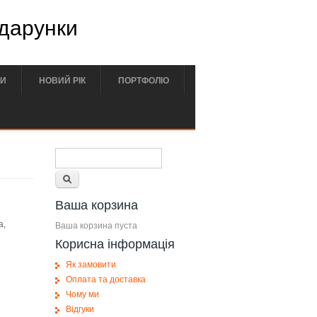
одарунки
РИ
НОВИЙ РІК
ПОРТФОЛІО
Форма поиска
Поиск
Ваша корзина
а,
Ваша корзина пуста
Корисна інформація
Як замовити
Оплата та доставка
Чому ми
Відгуки