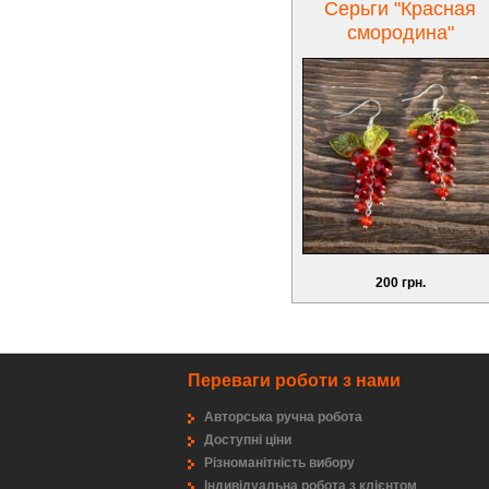
Серьги "Красная
смородина"
200 грн.
Переваги роботи з нами
Авторська ручна робота
Доступні ціни
Різноманітність вибору
Індивідуальна робота з клієнтом