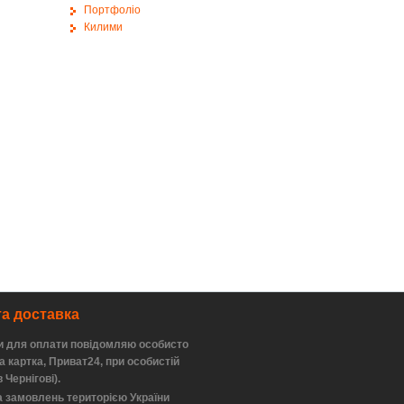
Портфоліо
Килими
та доставка
и для оплати повідомляю особисто
а картка, Приват24, при особистій
в Чернігові).
 замовлень територією України