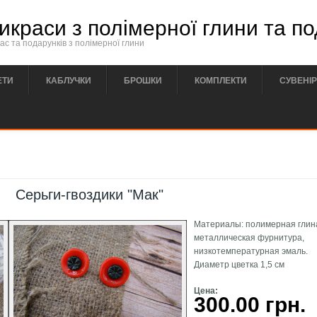
икраси з полімерної глини та п
с та подарунків з полімерної глини
ЕТИ
КАБЛУЧКИ
БРОШКИ
КОМПЛЕКТИ
СУВЕНІ
Серьги-гвоздики "Мак"
Материалы: полимерная глин
металлическая фурнитура,
низкотемпературная эмаль.
Диаметр цветка 1,5 см
Цена:
300.00 грн.