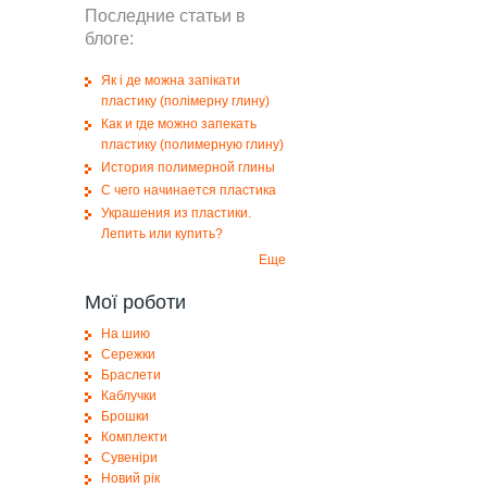
Последние статьи в
блоге:
Як і де можна запікати
пластику (полімерну глину)
Как и где можно запекать
пластику (полимерную глину)
История полимерной глины
С чего начинается пластика
Украшения из пластики.
Лепить или купить?
Еще
Мої роботи
На шию
Сережки
Браслети
Каблучки
Брошки
Комплекти
Сувеніри
Новий рік