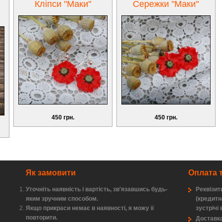
Кліпси "Маки"
Сережки "Маки"
450 грн.
450 грн.
Як замовити
Оплата 
Уточніть наявність і вартість, зв'язавшись будь-
Реквізит
яким зручним способом.
(кредитн
Якщо прикраси немає в наявності, я можу її
зустрічі 
повторити.
Доставка