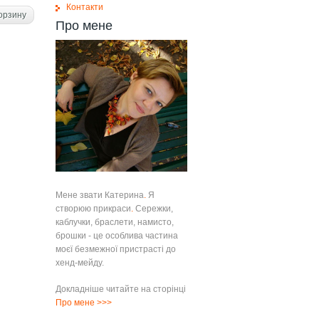
Контакти
орзину
Про мене
Мене звати Катерина
.
Я
створюю прикраси
.
Сережки,
каблучки, браслети, намисто,
брошки - це особлива частина
моєї безмежної пристрасті до
хенд-мейду.
Докладніше читайте на сторінці
Про мене
>>>